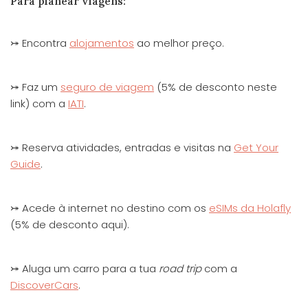
Para planear viagens:
⤖ Encontra
alojamentos
ao melhor preço.
⤖ Faz um
seguro de viagem
(5% de desconto neste
link) com a
IATI
.
⤖ Reserva atividades, entradas e visitas na
Get Your
Guide
.
⤖ Acede à internet no destino com os
eSIMs da Holafly
(5% de desconto aqui).
⤖ Aluga um carro para a tua
road trip
com a
DiscoverCars
.