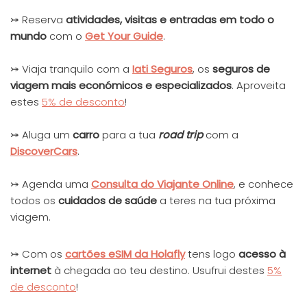
⤖ Reserva
at
ivida
des, visitas e entradas em todo o
mundo
com o
Get Your Guide
.
⤖ Viaja tranquilo com a
Iati Seguros
, os
seguros de
viagem mais económicos e especializados
. Aproveita
estes
5% de desconto
!
⤖ Aluga um
carro
para a tua
road trip
com a
DiscoverCars
.
⤖ Agenda uma
Consulta do Viajante
Online
, e conhece
todos os
cuidados de saúde
a teres na tua próxima
viagem.
⤖ Com os
cartões eSIM da Holafly
tens logo
acesso à
internet
à chegada ao teu destino. Usufrui destes
5%
de desconto
!