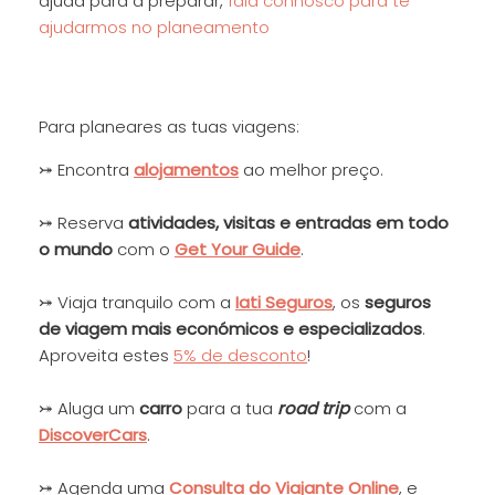
ajuda para a preparar,
fala connosco para te
ajudarmos no planeamento
Para planeares as tuas viagens:
⤖ Encontra
alojamentos
ao melhor preço.
⤖ Reserva
at
ivida
des, visitas e entradas em todo
o mundo
com o
Get Your Guide
.
⤖ Viaja tranquilo com a
Iati Seguros
, os
seguros
de viagem mais económicos e especializados
.
Aproveita estes
5% de desconto
!
⤖ Aluga um
carro
para a tua
road trip
com a
DiscoverCars
.
⤖ Agenda uma
Consulta do Viajante
Online
, e