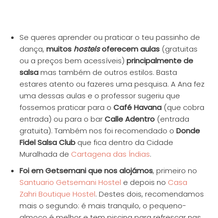
Se queres aprender ou praticar o teu passinho de
dança,
muitos
hostels
oferecem aulas
(gratuitas
ou a preços bem acessíveis)
principalmente de
salsa
mas também de outros estilos. Basta
estares atento ou fazeres uma pesquisa. A Ana fez
uma dessas aulas e o professor sugeriu que
fossemos praticar para o
Café Havana
(que cobra
entrada) ou para o bar
Calle Adentro
(entrada
gratuita). Também nos foi recomendado o
Donde
Fidel Salsa Club
que fica dentro da Cidade
Muralhada de
Cartagena das Índias
.
Foi em Getsemani que nos alojámos
, primeiro no
Santuario Getsemani Hostel
e depois no
Casa
Zahri Boutique Hostel
. Destes dois, recomendamos
mais o segundo: é mais tranquilo, o pequeno-
almoço é melhor e tem piscina para refrescar nas