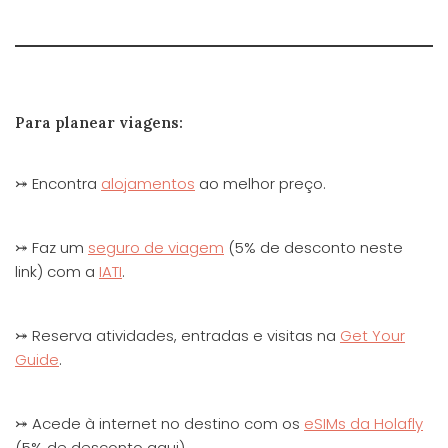
Para planear viagens:
⤖ Encontra
alojamentos
ao melhor preço.
⤖ Faz um
seguro de viagem
(5% de desconto neste
link) com a
IATI
.
⤖ Reserva atividades, entradas e visitas na
Get Your
Guide
.
⤖ Acede à internet no destino com os
eSIMs da Holafly
(5% de desconto aqui).