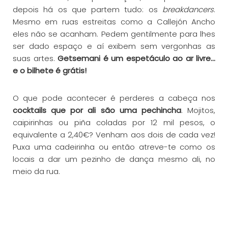
depois há os que partem tudo: os
breakdancers
.
Mesmo em ruas estreitas como a Callejón Ancho
eles não se acanham. Pedem gentilmente para lhes
ser dado espaço e aí exibem sem vergonhas as
suas artes.
Getsemani é um espetáculo ao ar livre…
e o bilhete é grátis!
O que pode acontecer é perderes a cabeça nos
cocktails que por ali são uma pechincha
. Mojitos,
caipirinhas ou piña coladas por 12 mil pesos, o
equivalente a 2,40€? Venham aos dois de cada vez!
Puxa uma cadeirinha ou então atreve-te como os
locais a dar um pezinho de dança mesmo ali, no
meio da rua.