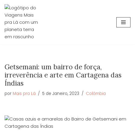
Avançar
para
o
conteúdo
Getsemani: um bairro de força,
irreverência e arte em Cartagena das
Índias
por
Mais pra Lá
5 de Janeiro, 2023
Colômbia