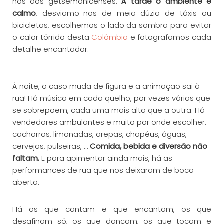
nos dos getsemanicenses.
À tarde o ambiente é
calmo
, desviamo-nos de meia dúzia de táxis ou
bicicletas, escolhemos o lado da sombra para evitar
o calor tórrido desta
Colômbia
e fotografamos cada
detalhe encantador.
À noite, o caso muda de figura e a animação sai à
rua! Há música em cada quelho, por vezes várias que
se sobrepõem, cada uma mais alta que a outra. Há
vendedores ambulantes e muito por onde escolher:
cachorros, limonadas, arepas, chapéus, águas,
cervejas, pulseiras, …
Comida, bebida e diversão não
faltam.
E para apimentar ainda mais, há as
performances de rua que nos deixaram de boca
aberta.
Há os que cantam e que encantam, os que
desafinam só, os que dançam, os que tocam e