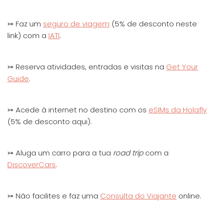
⤖ Faz um
seguro de viagem
(5% de desconto neste
link) com a
IATI
.
⤖ Reserva atividades, entradas e visitas na
Get Your
Guide
.
⤖ Acede à internet no destino com os
eSIMs da Holafly
(5% de desconto aqui).
⤖ Aluga um carro para a tua
road trip
com a
DiscoverCars
.
⤖ Não facilites e faz uma
Consulta do Viajante
online.