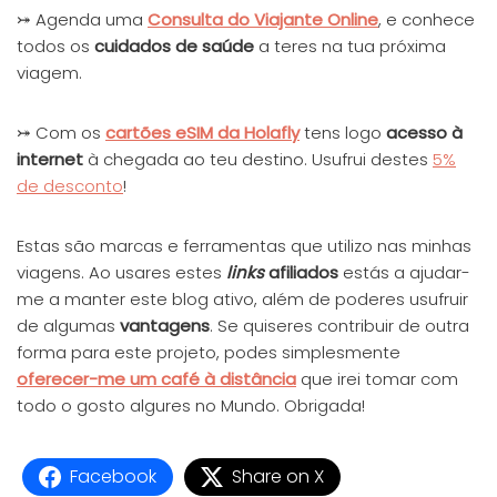
⤖ Agenda uma
Consulta do Viajante
Online
, e conhece
todos os
cuidados de saúde
a teres na tua próxima
viagem.
⤖ Com os
cartões eSIM da Holafly
tens logo
acesso à
internet
à chegada ao teu destino. Usufrui destes
5%
de desconto
!
Estas são marcas e ferramentas que utilizo nas minhas
viagens. Ao usares estes
links
afiliados
estás a ajudar-
me a manter este blog ativo, além de poderes usufruir
de algumas
vantagens
. Se quiseres contribuir de outra
forma para este projeto, podes simplesmente
oferecer-me um café à distância
que irei tomar com
todo o gosto algures no Mundo. Obrigada!
Facebook
Share on X