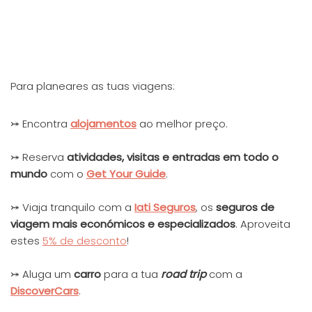
Para planeares as tuas viagens:
⤖ Encontra
alojamentos
ao melhor preço.
⤖ Reserva
at
ivida
des, visitas e entradas em todo o
mundo
com o
Get Your Guide
.
⤖ Viaja tranquilo com a
Iati Seguros
, os
seguros de
viagem mais económicos e especializados
. Aproveita
estes
5% de desconto
!
⤖ Aluga um
carro
para a tua
road trip
com a
DiscoverCars
.