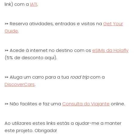
link) com a
IATI
.
⤖ Reserva atividades, entradas e visitas na
Get Your
Guide
.
⤖ Acede à internet no destino com os
eSIMs da Holafly
(5% de desconto aqui).
⤖ Aluga um carro para a tua
road trip
com a
DiscoverCars
.
⤖ Não facilites e faz uma
Consulta do Viajante
online.
Ao utilizares estes links estás a ajudar-me a manter
este projeto. Obrigada!