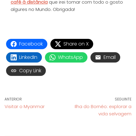
café à distância
que irei tomar com todo o gosto
algures no Mundo. Obrigada!
Facebook
Share on X
LinkedIn
WhatsApp
Email
Copy Link
ANTERIOR
SEGUINTE
Visitar o Myanmar
Ilha do Bornéo: explorar a
vida selvagem