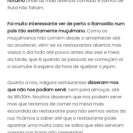
noturno
onde as mais diversas comidas e sumos de
fruta não faltam.
Foi muito interessante ver de perto o Ramadão num
país tão estritamente muçulmano.
Como os
muçulmanos não comem desde o amanhecer até
ao anoitecer, vêm-se os restaurantes abertos mas
vazios o dia todo até pouco antes das seis e meia
da tarde, que é quando as pessoas se começam aí
a acumular à espera da hora de quebrar o jejum.
Quanto a nós, nalguns restaurantes
disseram-nos
que não nos podiam servir
, nem para almoçar, até
às 18h30m. Noutros disseram que nos podiam servir
mas que teríamos de comer na mesa mais
escondida do restaurante para não sermos vistos da
rua. Ficámos a saber até que o restaurante pode
apanhar uma multa caso se saiba que eles serviram
comida nas horas não permitidas!