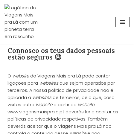
Avançar
para
o
conteúdo
Connosco os teus dados pessoais
estão seguros 😉
O
website
do Viagens Mais pra Lá pode conter
ligações para
websites
que sejam operados por
terceiros. A nossa política de privacidade não é
aplicada a
websites
de terceiros, pelo que, caso
visites outro
website
a partir do
website
www.viagensmaisprala.pt deverás ler e aceitar as
políticas de privacidade respetivas. Também
deverás aceitar que o Viagens Mais pra Lá não
controla o conteúdo desse
website
e não