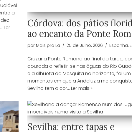
gualável
ntre a
idez
Córdova: dos pátios flori
a…
Ler
ao encanto da Ponte Rom
por
Mais pra Lá
25 de Julho, 2026
Espanha
,
Cruzar a Ponte Romana ao final da tarde, co
dourada a refletir-se nas águas do Rio Guada
e a silhueta da Mesquita no horizonte, foi um
momentos em que a Andaluzia me conquisto
Sevilha tem a cor…
Ler mais »
Sevilha: entre tapas e