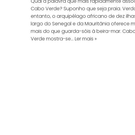
Qual a palavra que mais rapidamente asso
Cabo Verde? Suponho que seja praia. Ver
entanto, o arquipélago africano de dez ilha
largo do Senegal e da Mauritânia oferece m
mais do que guarda-sóis à beira-mar. Cab
Verde mostra-se…
Ler mais »