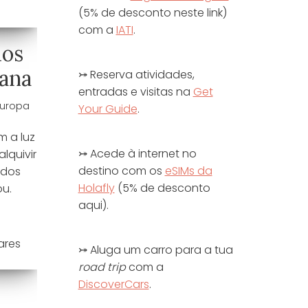
(5% de desconto neste link)
com a
IATI
.
dos
ana
⤖ Reserva atividades,
entradas e visitas na
Get
Europa
Your Guide
.
m a luz
⤖ Acede à internet no
lquivir
destino com os
eSIMs da
 dos
Holafly
(5% de desconto
u.
aqui).
⤖ Aluga um carro para a tua
road trip
com a
DiscoverCars
.