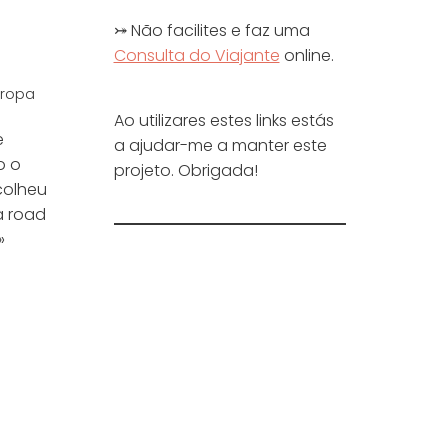
⤖ Não facilites e faz uma
Consulta do Viajante
online.
uropa
Ao utilizares estes links estás
e
a ajudar-me a manter este
o o
projeto. Obrigada!
colheu
a road
»