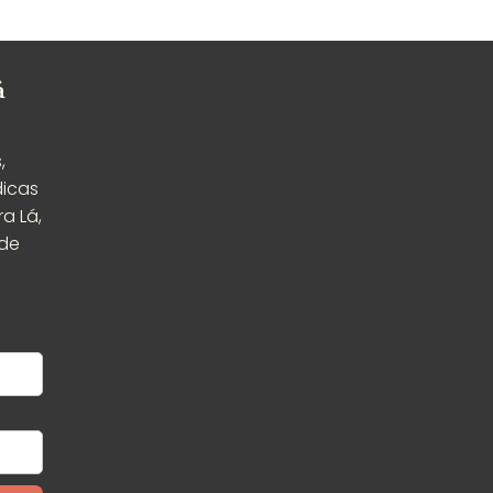
á
,
dicas
a Lá,
ade