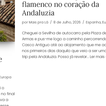
flamenco no coração da
Andaluzia
por
Mais pra Lá
8 de Julho, 2026
Espanha
,
E
Cheguei a Sevilha de autocarro pela Plaza d
Armas e pus-me logo a caminho percorrend
Casco Antiguo até ao alojamento que me a
nos primeiros dias daquilo que veio a ser um
trip pela Andaluzia. Posso já revelar…
Ler mais 
e
Europa
i o
 no final
ava a
resse