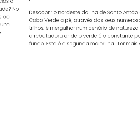
cias a
dade? No
Descobrir o nordeste da Ilha de Santo Antão
s ao
Cabo Verde a pé, através dos seus numeros
uito
trilhos, é mergulhar num cenário de natureza
o
arrebatadora onde o verde é o constante p
fundo. Esta é a segunda maior ilha…
Ler mais 