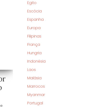
Egito
Escócia
Espanha
Europa
Filipinas
França
Hungria
Indonésia
Laos
or
Malásia
o
Marrocos
Myanmar
Portugal
de