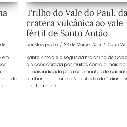
ha
Trilho do Vale do Paul, d
cratera vulcânica ao vale
fértil de Santo Antão
rde
por
Mais pra Lá
28 de Março, 2025
Cabo Ve
o em
Santo Antão é a segunda maior ilha de Cab
sos
e é considerada por muitos como a mais bon
a
a mais indicada para os amantes de camin
pano de
e trilhos na natureza. Na estadia de 4 dias nes
 »
de…
Ler mais »