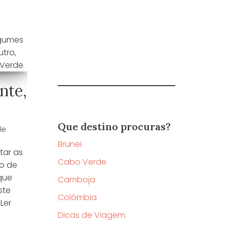
nte,
Que destino procuras?
de
Brunei
tar as
Cabo Verde
go de
que
Camboja
ste
Colômbia
…
Ler
Dicas de Viagem