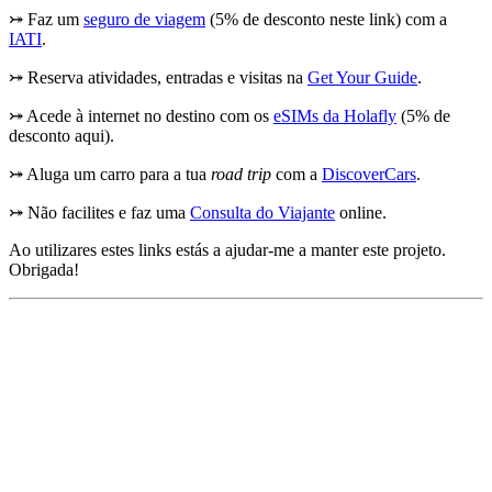
⤖ Faz um
seguro de viagem
(5% de desconto neste link) com a
IATI
.
⤖ Reserva atividades, entradas e visitas na
Get Your Guide
.
⤖ Acede à internet no destino com os
eSIMs da Holafly
(5% de
desconto aqui).
⤖ Aluga um carro para a tua
road trip
com a
DiscoverCars
.
⤖ Não facilites e faz uma
Consulta do Viajante
online.
Ao utilizares estes links estás a ajudar-me a manter este projeto.
Obrigada!