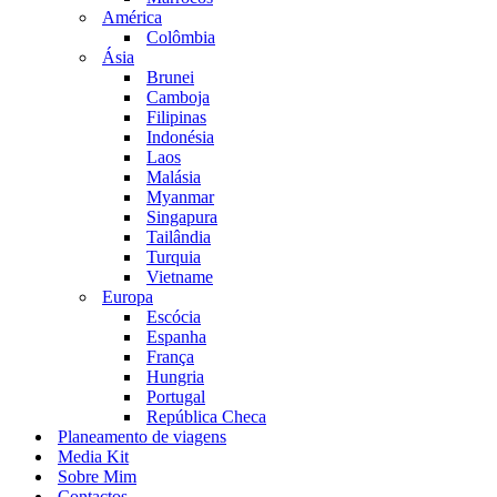
América
Colômbia
Ásia
Brunei
Camboja
Filipinas
Indonésia
Laos
Malásia
Myanmar
Singapura
Tailândia
Turquia
Vietname
Europa
Escócia
Espanha
França
Hungria
Portugal
República Checa
Planeamento de viagens
Media Kit
Sobre Mim
Contactos