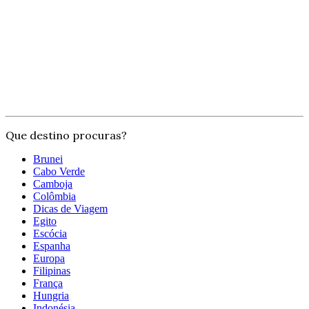
Que destino procuras?
Brunei
Cabo Verde
Camboja
Colômbia
Dicas de Viagem
Egito
Escócia
Espanha
Europa
Filipinas
França
Hungria
Indonésia