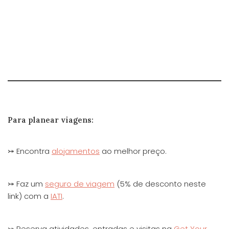
Para planear viagens:
⤖ Encontra
alojamentos
ao melhor preço.
⤖ Faz um
seguro de viagem
(5% de desconto neste
link) com a
IATI
.
⤖ Reserva atividades, entradas e visitas na
Get Your