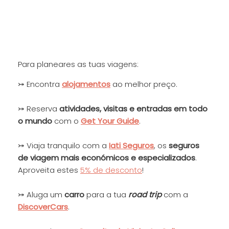
Para planeares as tuas viagens:
⤖ Encontra
alojamentos
ao melhor preço.
⤖ Reserva
at
ivida
des, visitas e entradas em todo
o mundo
com o
Get Your Guide
.
⤖ Viaja tranquilo com a
Iati Seguros
, os
seguros
de viagem mais económicos e especializados
.
Aproveita estes
5% de desconto
!
⤖ Aluga um
carro
para a tua
road trip
com a
DiscoverCars
.