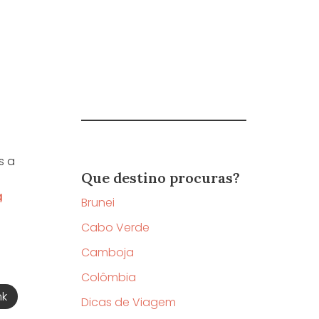
s a
Que destino procuras?
a
Brunei
Cabo Verde
Camboja
Colômbia
nk
Dicas de Viagem