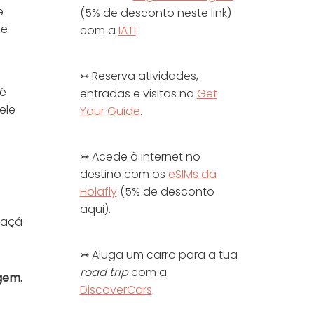
e
(5% de desconto neste link)
ue
com a
IATI
.
⤖ Reserva atividades,
 é
entradas e visitas na
Get
ele
Your Guide
.
⤖ Acede à internet no
destino com os
eSIMs da
Holafly
(5% de desconto
aqui).
raçá-
⤖ Aluga um carro para a tua
road trip
com a
gem.
DiscoverCars
.