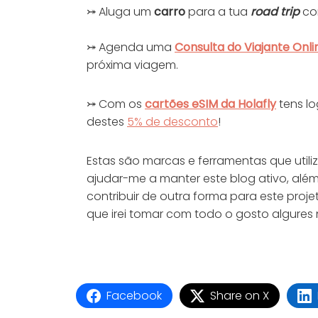
⤖ Aluga um
carro
para a tua
road trip
co
⤖ Agenda uma
Consulta do Viajante
Onli
próxima viagem.
⤖ Com os
cartões eSIM da Holafly
tens l
destes
5% de desconto
!
Estas são marcas e ferramentas que utili
ajudar-me a manter este blog ativo, alé
contribuir de outra forma para este pro
que irei tomar com todo o gosto algures
Facebook
Share on X