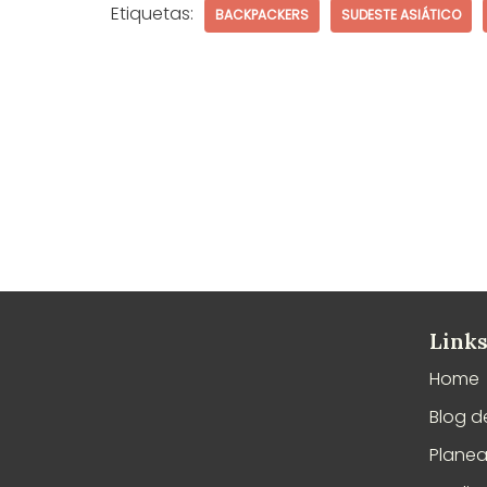
Etiquetas:
BACKPACKERS
SUDESTE ASIÁTICO
Links
Home
Blog d
Plane