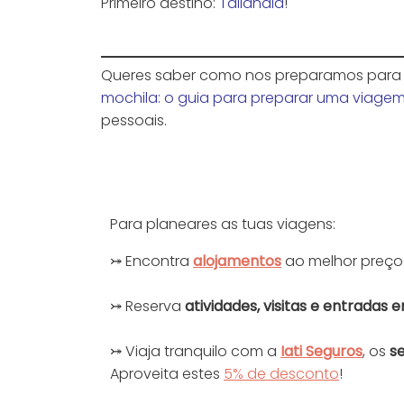
Primeiro destino:
Tailândia
!
Queres saber como nos preparamos para
mochila: o guia para preparar uma viage
pessoais.
Para planeares as tuas viagens:
⤖ Encontra
alojamentos
ao melhor preço
⤖ Reserva
at
ivida
des, visitas e entradas
⤖ Viaja tranquilo com a
Iati Seguros
, os
s
Aproveita estes
5% de desconto
!