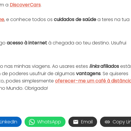
m a
DiscoverCars
.
ne
, e conhece todos os
cuidados de saúde
a teres na tua
ogo
acesso à internet
à chegada ao teu destino. Usufrui
zo nas minhas viagens. Ao usares estes
links
afiliados
está
m de poderes usufruir de algumas
vantagens
. Se quiseres
jeto, podes simplesmente
oferecer-me um café à distânci
 no Mundo. Obrigada!
LinkedIn
WhatsApp
Email
Copy Li