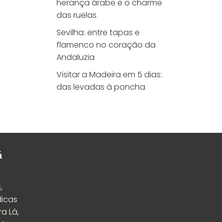
herança árabe e o charme
das ruelas
Sevilha: entre tapas e
flamenco no coração da
Andaluzia
Visitar a Madeira em 5 dias:
das levadas à poncha
á
,
dicas
a Lá,