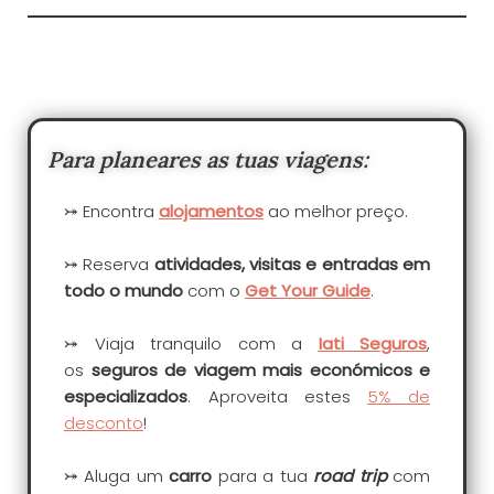
Para planeares as tuas viagens:
⤖ Encontra
alojamentos
ao melhor preço.
⤖ Reserva
at
ivida
des, visitas e entradas em
todo o mundo
com o
Get Your Guide
.
⤖ Viaja tranquilo com a
Iati Seguros
,
os
seguros de viagem mais económicos e
especializados
. Aproveita estes
5% de
desconto
!
⤖ Aluga um
carro
para a tua
road trip
com