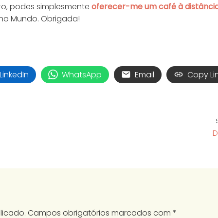
jeto, podes simplesmente
oferecer-me um café à distânci
 no Mundo. Obrigada!
LinkedIn
WhatsApp
Email
Copy Li
D
licado.
Campos obrigatórios marcados com
*