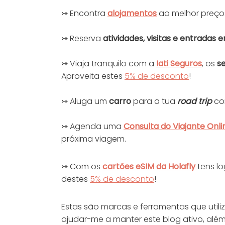
⤖ Encontra
alojamentos
ao melhor preço
⤖ Reserva
at
ivida
des, visitas e entradas
⤖ Viaja tranquilo com a
Iati Seguros
, os
s
Aproveita estes
5% de desconto
!
⤖ Aluga um
carro
para a tua
road trip
co
⤖ Agenda uma
Consulta do Viajante
Onli
próxima viagem.
⤖ Com os
cartões eSIM da Holafly
tens l
destes
5% de desconto
!
Estas são marcas e ferramentas que utili
ajudar-me a manter este blog ativo, alé