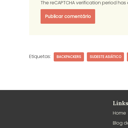
The reCAPTCHA verification period has 
Etiquetas:
BACKPACKERS
SUDESTE ASIÁTICO
Links
Home
Blog d