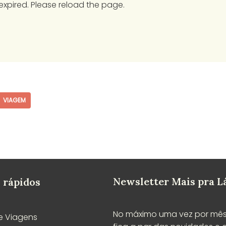
expired. Please reload the page.
VIAGEM
Newsletter Mais pra L
 rápidos
No máximo uma vez por mês
e Viagens