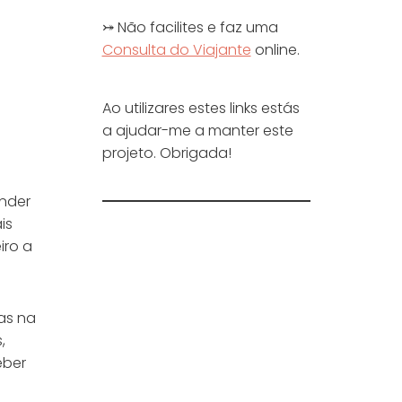
⤖ Não facilites e faz uma
Consulta do Viajante
online.
Ao utilizares estes links estás
a ajudar-me a manter este
projeto. Obrigada!
ender
is
iro a
as na
,
eber