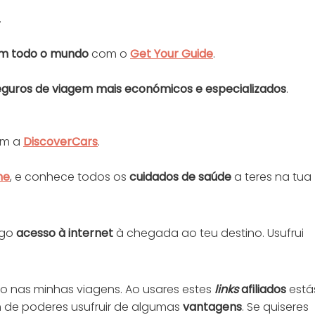
.
 em todo o mundo
com o
Get Your Guide
.
eguros de viagem mais económicos e especializados
.
m a
DiscoverCars
.
ne
, e conhece todos os
cuidados de saúde
a teres na tua
ogo
acesso à internet
à chegada ao teu destino. Usufrui
zo nas minhas viagens. Ao usares estes
links
afiliados
está
m de poderes usufruir de algumas
vantagens
. Se quiseres