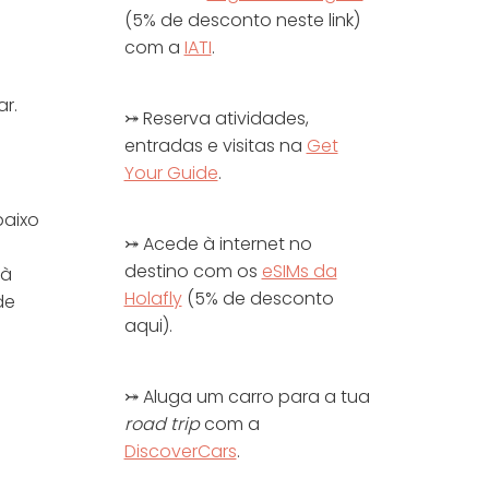
(5% de desconto neste link)
com a
IATI
.
r.
⤖ Reserva atividades,
entradas e visitas na
Get
Your Guide
.
baixo
⤖ Acede à internet no
destino com os
eSIMs da
 à
Holafly
(5% de desconto
de
aqui).
⤖ Aluga um carro para a tua
road trip
com a
DiscoverCars
.