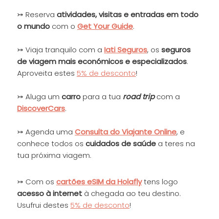
⤖ Reserva
at
ivida
des, visitas e entradas em todo
o mundo
com o
Get Your Guide
.
⤖ Viaja tranquilo com a
Iati Seguros
, os
seguros
de viagem mais económicos e especializados
.
Aproveita estes
5% de desconto
!
⤖ Aluga um
carro
para a tua
road trip
com a
DiscoverCars
.
⤖ Agenda uma
Consulta do Viajante
Online
, e
conhece todos os
cuidados de saúde
a teres na
tua próxima viagem.
⤖ Com os
cartões eSIM da Holafly
tens logo
acesso à internet
à chegada ao teu destino.
Usufrui destes
5% de desconto
!