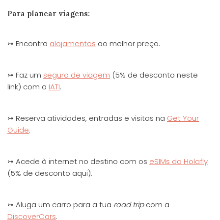
Para planear viagens:
⤖ Encontra
alojamentos
ao melhor preço.
⤖ Faz um
seguro de viagem
(5% de desconto neste
link) com a
IATI
.
⤖ Reserva atividades, entradas e visitas na
Get Your
Guide
.
⤖ Acede à internet no destino com os
eSIMs da Holafly
(5% de desconto aqui).
⤖ Aluga um carro para a tua
road trip
com a
DiscoverCars
.