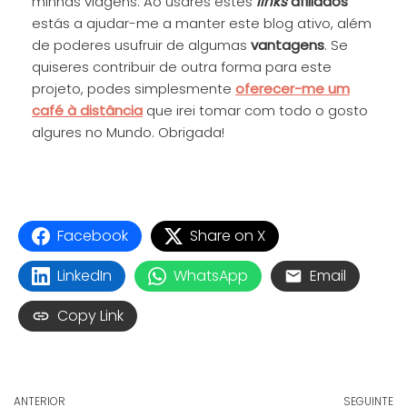
minhas viagens. Ao usares estes
links
afiliados
estás a ajudar-me a manter este blog ativo, além
de poderes usufruir de algumas
vantagens
. Se
quiseres contribuir de outra forma para este
projeto, podes simplesmente
oferecer-me um
café à distância
que irei tomar com todo o gosto
algures no Mundo. Obrigada!
Facebook
Share on X
LinkedIn
WhatsApp
Email
Copy Link
ANTERIOR
SEGUINTE