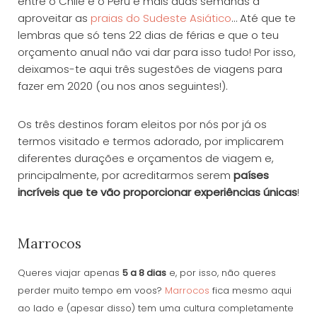
entre o Chile e o Perú e mais duas semanas a
aproveitar as
praias do Sudeste Asiático
… Até que te
lembras que só tens 22 dias de férias e que o teu
orçamento anual não vai dar para isso tudo! Por isso,
deixamos-te aqui três sugestões de viagens para
fazer em 2020 (ou nos anos seguintes!).
Os três destinos foram eleitos por nós por já os
termos visitado e termos adorado, por implicarem
diferentes durações e orçamentos de viagem e,
principalmente, por acreditarmos serem
países
incríveis que te vão proporcionar experiências únicas
!
Marrocos
Queres viajar apenas
5 a 8 dias
e, por isso, não queres
perder muito tempo em voos?
Marrocos
fica mesmo aqui
ao lado e (apesar disso) tem uma cultura completamente