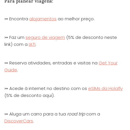
Para planear viagens:
⤖ Encontra
alojamentos
ao melhor preço.
⤖ Faz um
seguro de viagem
(5% de desconto neste
link) com a
IATI
.
⤖ Reserva atividades, entradas e visitas na
Get Your
Guide
.
⤖ Acede à internet no destino com os
eSIMs da Holafly
(5% de desconto aqui).
⤖ Aluga um carro para a tua
road trip
com a
DiscoverCars
.