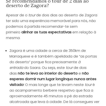
Se recomendamos o tour de 2 dias ao
deserto de Zagora?
Apesar de o
tour
de dois dias ao deserto de Zagora
ter sido uma experiência memorável para nós, não
podemos à partida recomendar-te sem
primeiro
alinhar as tuas expectativas
em relação à
mesma:
Zagora é uma cidade a cerca de 350km de
Marraquexe e é também apelidada de “as portas
do deserto” porque fica precisamente
à
entrada
do Saara. Ou seja, este
tour
de dois
dias
não te leva ao interior do deserto
e
não
esperes dormir num lugar longínquo nunca antes
visitado
! O mais longe que te levam neste
tour
é
ao acampamento berbere respetivo que fica a
aproximadamente 45 minutos a pé da estrada
alcatroada que leva à cidade. De lá consegues ver