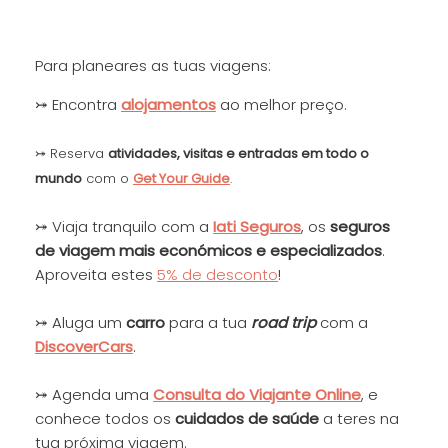
Para planeares as tuas viagens:
⤖ Encontra
alojamentos
ao melhor preço.
⤖ Reserva
at
ivida
des, visitas e entradas em todo o
mundo
com o
Get Your Guide
.
⤖ Viaja tranquilo com a
Iati Seguros
, os
seguros
de viagem mais económicos e especializados
.
Aproveita estes
5% de desconto
!
⤖ Aluga um
carro
para a tua
road trip
com a
DiscoverCars
.
⤖ Agenda uma
Consulta do Viajante
Online
, e
conhece todos os
cuidados de saúde
a teres na
tua próxima viagem.