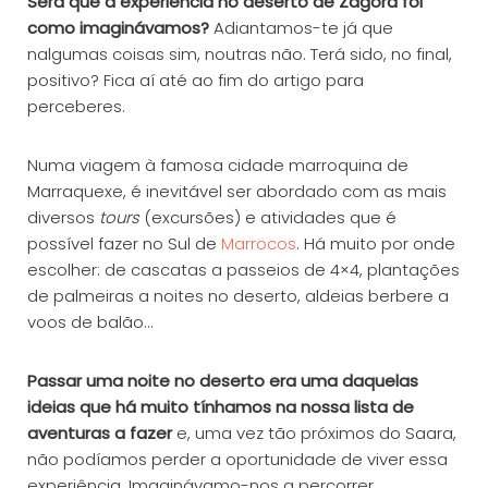
Será que a experiência no deserto de Zagora foi
como imaginávamos?
Adiantamos-te já que
nalgumas coisas sim, noutras não. Terá sido, no final,
positivo? Fica aí até ao fim do artigo para
perceberes.
Numa viagem à famosa cidade marroquina de
Marraquexe, é inevitável ser abordado com as mais
diversos
tours
(excursões) e atividades que é
possível fazer no Sul de
Marrocos
. Há muito por onde
escolher: de cascatas a passeios de 4×4, plantações
de palmeiras a noites no deserto, aldeias berbere a
voos de balão…
Passar uma noite no deserto era uma daquelas
ideias que há muito tínhamos na nossa lista de
aventuras a fazer
e, uma vez tão próximos do Saara,
não podíamos perder a oportunidade de viver essa
experiência. Imaginávamo-nos a percorrer