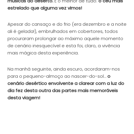
músicas do deserto.
E o melhor de tudo:
o céu mais
estrelado que alguma vez vimos!
Apesar do cansaço e do frio (era dezembro e a noite
ali é gelada!), embrulhados em cobertores, todos
procuraram prolongar ao máximo aquele momento
de cenário inesquecível e esta foi, claro, a vivência
mais mágica desta experiência.
Na manhã seguinte, ainda escuro, acordaram-nos
para o pequeno-almoço ao nascer-do-sol…
o
cenário desértico envolvente a clarear com a luz do
dia fez desta outra das partes mais memoráveis
desta viagem!