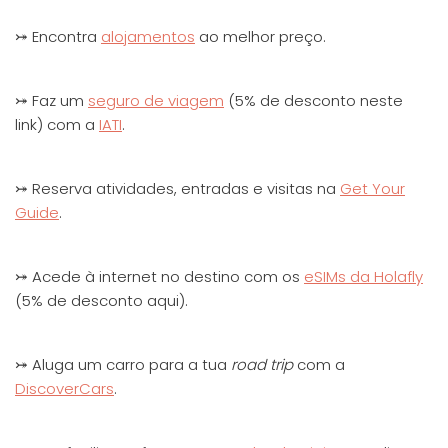
⤖ Encontra
alojamentos
ao melhor preço.
⤖ Faz um
seguro de viagem
(5% de desconto neste
link) com a
IATI
.
⤖ Reserva atividades, entradas e visitas na
Get Your
Guide
.
⤖ Acede à internet no destino com os
eSIMs da Holafly
(5% de desconto aqui).
⤖ Aluga um carro para a tua
road trip
com a
DiscoverCars
.