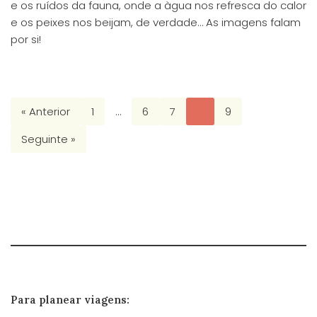
e os ruídos da fauna, onde a àgua nos refresca do calor
e os peixes nos beijam, de verdade… As imagens falam
por si!
« Anterior
1
…
6
7
8
9
Seguinte »
Para planear viagens: