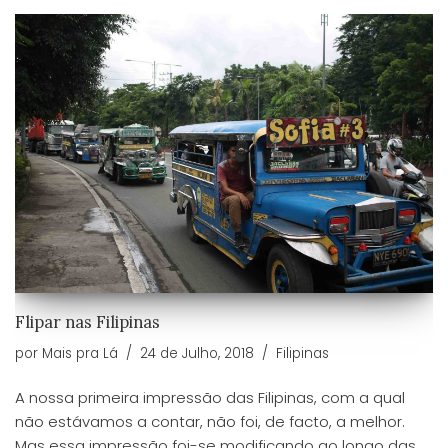
Flipar nas Filipinas
por
Mais pra Lá
24 de Julho, 2018
Filipinas
A nossa primeira impressão das Filipinas, com a qual
não estávamos a contar, não foi, de facto, a melhor.
Mas essa impressão foi-se modificando ao longo das